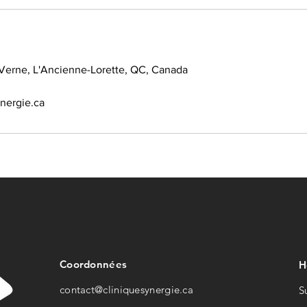
Verne, L'Ancienne-Lorette, QC, Canada
nergie.ca
Coordonnées
H
contact@cliniquesynerg
ie.ca
S