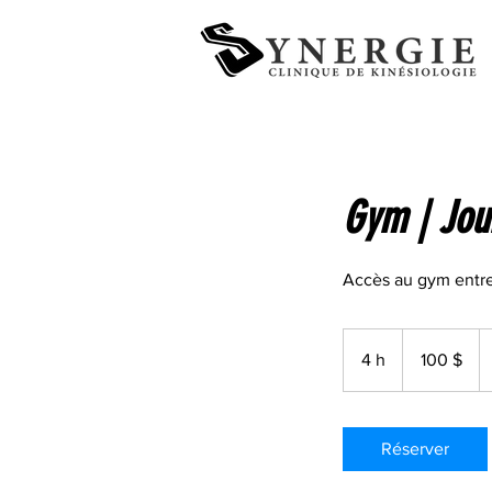
Gym | Jou
Accès au gym entr
100 dollars
canadiens
4 h
4
100 $
h
Réserver